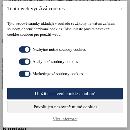
a stejně rychle zmizely. Jako by za nimi stál jeden jediný hráč…
Tento web využívá cookies
x
nebo snad celá síť alter-eg. Ale žádný důkaz nikdy neodhalil, zda
tato prchavá sláva opravdu patří jemu.
Tyto webové stránky ukládají v souladu se zákony na vašem zařízení
Dokážeš odhalit, jaká byla jeho
nejoblíbenější hra
? A podaří se ti
soubory, obecně nazývané cookies. Odsouhlaste prosím nastavení
zjistit, zda — a pod jakým tajným nickem — vytvořil svůj
cookies souborů pro použití webu.
nejlegendárnější rekord?
Nezbytně nutné soubory cookies
2-6 hráčů
Analytické soubory cookies
60 minut
Dárek
(dětská verze)
Marketingové soubory cookies
Nastavitelná obtížnost
Středně obtížné
Doražte o 15 minut dříve
Cena:
Uložit nastavení cookies souborů
1700 Kč
Platí se za celou hru, nikoli za osobu.
Povolit jen nezbytně nutné cookies
Rezervovat
Více informací
Kontakt