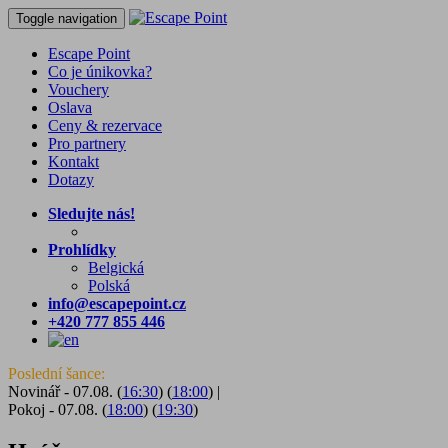
Toggle navigation
Escape Point
Co je únikovka?
Vouchery
Oslava
Ceny & rezervace
Pro partnery
Kontakt
Dotazy
Sledujte nás!
Prohlídky
Belgická
Polská
info@escapepoint.cz
+420 777 855 446
Poslední šance:
Novinář - 07.08. (
16:30
) (
18:00
)
|
Pokoj - 07.08. (
18:00
) (
19:30
)