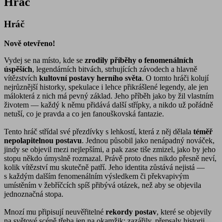
Hráč
Hráč
Nově otevřeno!
Vydej se na místo, kde se
zrodily příběhy o fenomenálních
úspěších
, legendárních bitvách, strhujících závodech a hlavně
vítězstvích
kultovní postavy herního světa
. O tomto hráči kolují
nejrůznější historky, spekulace i lehce přikrášlené legendy, ale jen
málokterá z nich má pevný základ. Jeho příběh jako by žil vlastním
životem — každý k němu přidává další střípky, a nikdo už pořádně
netuší, co je pravda a co jen fanouškovská fantazie.
Tento hráč střídal své přezdívky s lehkostí, která z něj dělala
téměř
nepolapitelnou postavu
. Jednou působil jako nenápadný nováček,
jindy se objevil mezi nejlepšími, a pak zase tiše zmizel, jako by jeho
stopu někdo úmyslně rozmazal. Právě proto dnes nikdo přesně neví,
kolik vítězství mu skutečně patří. Jeho identita zůstává nejistá —
s každým dalším fenomenálním výsledkem či překvapivým
umístěním v žebříčcích spíš přibývá otázek, než aby se objevila
jednoznačná stopa.
Mnozí mu připisují neuvěřitelné
rekordy postav
, které se objevily
na světové scéně třeba jen na okamžik: zazářily, přepsaly historii