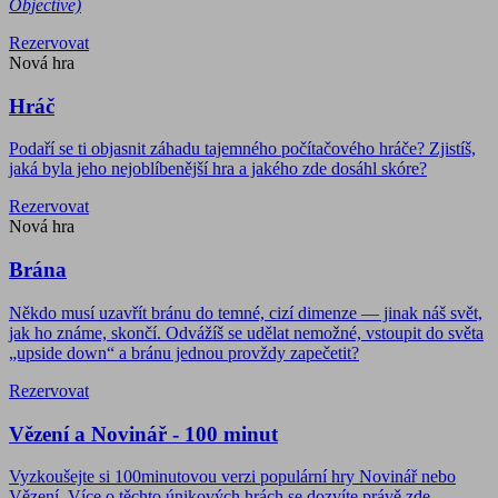
Objective)
Rezervovat
Nová hra
Hráč
Podaří se ti objasnit záhadu tajemného počítačového hráče? Zjistíš,
jaká byla jeho nejoblíbenější hra a jakého zde dosáhl skóre?
Rezervovat
Nová hra
Brána
Někdo musí uzavřít bránu do temné, cizí dimenze — jinak náš svět,
jak ho známe, skončí. Odvážíš se udělat nemožné, vstoupit do světa
„upside down“ a bránu jednou provždy zapečetit?
Rezervovat
Vězení a Novinář - 100 minut
Vyzkoušejte si 100minutovou verzi populární hry Novinář nebo
Vězení. Více o těchto únikových hrách se dozvíte právě zde.