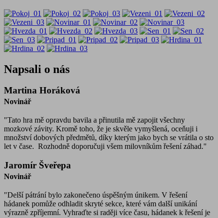
Napsali o nás
Martina Horáková
Novinář
"Tato hra mě opravdu bavila a přinutila mě zapojit všechny
mozkové závity. Kromě toho, že je skvěle vymyšlená, oceňuji i
množství dobových předmětů, díky kterým jako bych se vrátila o sto
let v čase. Rozhodně doporučuji všem milovníkům řešení záhad."
Jaromír Šveřepa
Novinář
"Delší pátrání bylo zakonečeno úspěšným únikem. V řešení
hádanek pomůže odhladit skryté sekce, které vám další unikání
výrazně zpříjemní. Vyhraďte si raději více času, hádanek k řešení je