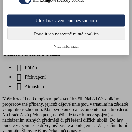
Marketingové soubory cookies
Oslava
Pozvi své kamarády a přátele a přijď prožít svou oslavu trochu
Uložit nastavení cookies souborů
jinak! Unvitř tě čeká nejedno překvapení. Od deskových her až po
magickou knihovnu...
Povolit jen nezbytně nutné cookies
Rezervovat
Více informací
Úniková hra Praha
Příběh
Překvapení
Atmosféra
Naše hry cílí na komplexní pobavení hráčů. Nabízí účastníkům
propracované příběhy, jejichž dějové linie jsou variabilní na základě
vstupního rozhodnutí. Mají své kouzlo a nezaměnitelnou atmosféru!
Na hráče čeká překvapení, napětí, ale také humor spojený s
nacházením různých předmětů či při řešení dílčích úkolů. Do hry
budete vtaženi ještě dříve, než začne a bude jen na Vás, s čím do ní
vstoupíte. Šikovné týmy čeká i něco navíc..