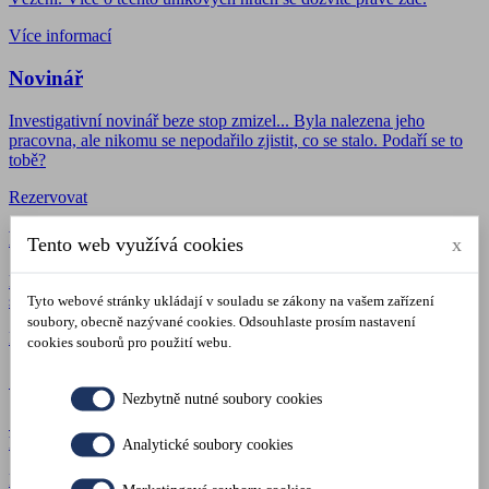
Více informací
Novinář
Investigativní novinář beze stop zmizel... Byla nalezena jeho
pracovna, ale nikomu se nepodařilo zjistit, co se stalo. Podaří se to
tobě?
Rezervovat
Pokoj
Tento web využívá cookies
x
Dětská fantazie je to nejkouzelnější, co může být. Vydejte se po její
stopě pokojem, který jednomu tatínkovi změnil pohled na svět.
Tyto webové stránky ukládají v souladu se zákony na vašem zařízení
soubory, obecně nazývané cookies. Odsouhlaste prosím nastavení
Rezervovat
cookies souborů pro použití webu.
Sen
Nezbytně nutné soubory cookies
Sen už nemusíte prožít jen ve spánku a pohodlí Vaší postele. U nás
ho můžete prožít společně se svými nejbližšími.
Analytické soubory cookies
Rezervovat