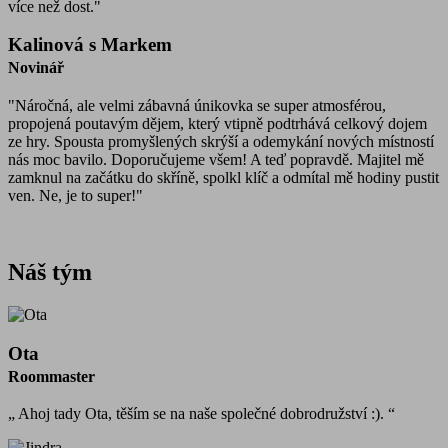
více než dost."
Kalinová s Markem
Novinář
"Náročná, ale velmi zábavná únikovka se super atmosférou,
propojená poutavým dějem, který vtipně podtrhává celkový dojem
ze hry. Spousta promyšlených skrýší a odemykání nových místností
nás moc bavilo. Doporučujeme všem! A teď popravdě. Majitel mě
zamknul na začátku do skříně, spolkl klíč a odmítal mě hodiny pustit
ven. Ne, je to super!"
Náš tým
Ota
Roommaster
„ Ahoj tady Ota, těším se na naše společné dobrodružství :). “