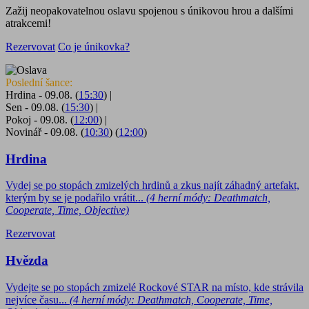
Zažij neopakovatelnou oslavu spojenou s únikovou hrou a dalšími
atrakcemi!
Rezervovat
Co je únikovka?
Přechozí
Další
Poslední šance:
Hrdina - 09.08. (
15:30
)
|
Sen - 09.08. (
15:30
)
|
Pokoj - 09.08. (
12:00
)
|
Novinář - 09.08. (
10:30
) (
12:00
)
Hrdina
Vydej se po stopách zmizelých hrdinů a zkus najít záhadný artefakt,
kterým by se je podařilo vrátit...
(4 herní módy: Deathmatch,
Cooperate, Time, Objective)
Rezervovat
Hvězda
Vydejte se po stopách zmizelé Rockové STAR na místo, kde strávila
nejvíce času...
(4 herní módy: Deathmatch, Cooperate, Time,