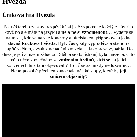
Hvězda
Úniková hra Hvězda
Na některého ze slavný zpěváků si jistě vzpomene každý z nás. Co
když ho ale máte na jazyku a
ne a ne si vzpomenout
… Vydejte se
na místa, kde se na své koncerty a představení připravovala jedna
slavná
Rocková hvězda
. Byly časy, kdy vyprodávala stadiony
napříč světem, avšak z nenadání zmizela… Jakoby se vypařila. Do
dnes je její zmizení záhadou. Stáhla se do ústraní, byla unesena, či to
mělo něco společného se
zmizením hrdinů
, kteří se na jejich
koncertech tu a tam objevovali? To už se asi nikdy nedozvíme…
Nebo po sobě přeci jen zanechala nějaké stopy, které by
její
zmizení objasnily?