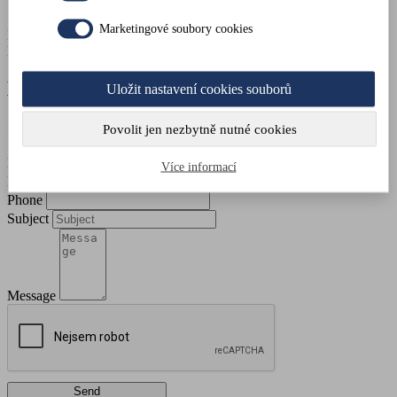
Marketingové soubory cookies
IČO: 05729262
Responsible person: Jindřich Marek
Do you have a question?
Uložit nastavení cookies souborů
Call or write us!
Povolit jen nezbytně nutné cookies
Name and surname
Více informací
Email
Phone
Subject
Message
Send