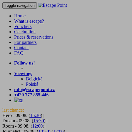
Toggle navigation
Home
What is escape?
Vouchers
Celebration
Prices & reservations
For partners
Contact
FAQ
Follow us!
Viewings
Belgická
Polská
info@escapepoint.cz
+420 777 855 446
last chance:
Hero - 09.08. (
15:30
)
|
Dream - 09.08. (
15:30
)
|
Room - 09.08. (
12:00
)
|
Journalist - 09.08. (
10:30
) (
12:00
)