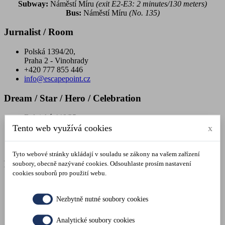
Subway:
Náměstí Míru
(exit E2-E3: 2 minutes/130 meters)
Bus:
Náměstí Míru
(No. 135)
Jurnalist / Room
Polská 1394/20,
Praha 2 - Vinohrady
+420 777 855 446
info@escapepoint.cz
Dream / Star / Hero / Celebration
Belgická 446/35,
Praha 2 - Vinohrady
Tento web využívá cookies
x
+420 777 855 446
info@escapepoint.cz
Tyto webové stránky ukládají v souladu se zákony na vašem zařízení
Prison / The Case
soubory, obecně nazývané cookies. Odsouhlaste prosím nastavení
cookies souborů pro použití webu.
Blanická 9,
Praha 2 -Vinohrady
Nezbytně nutné soubory cookies
+420 777 855 446
info@escapepoint.cz
Analytické soubory cookies