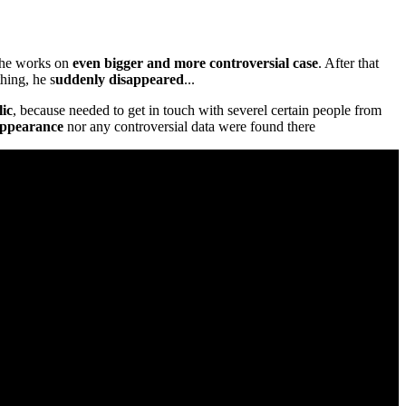
 he works on
even bigger and more controversial case
. After that
hing, he s
uddenly disappeared
...
ic
, because needed to get in touch with severel certain people from
appearance
nor any controversial data were found there