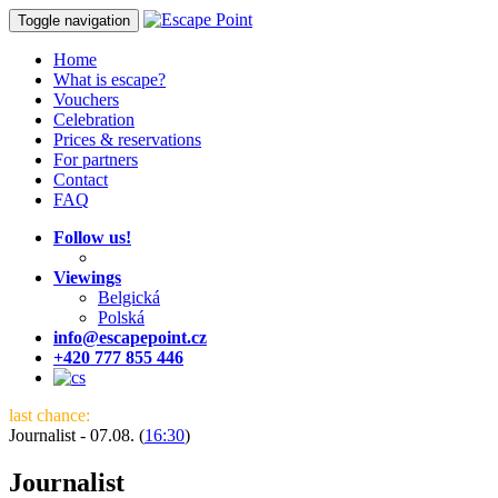
Toggle navigation
Home
What is escape?
Vouchers
Celebration
Prices & reservations
For partners
Contact
FAQ
Follow us!
Viewings
Belgická
Polská
info@escapepoint.cz
+420 777 855 446
last chance:
Journalist - 07.08. (
16:30
)
Journalist