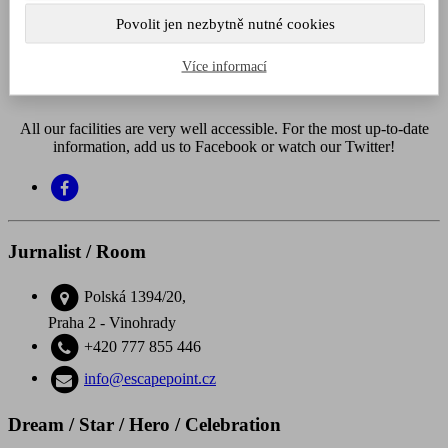
Pay a
reservation
Povolit jen nezbytně nutné cookies
Více informací
Contact
All our facilities are very well accessible. For the most up-to-date
information, add us to Facebook or watch our Twitter!
Jurnalist / Room
Polská 1394/20,
Praha 2 - Vinohrady
+420 777 855 446
info@escapepoint.cz
Dream / Star / Hero / Celebration