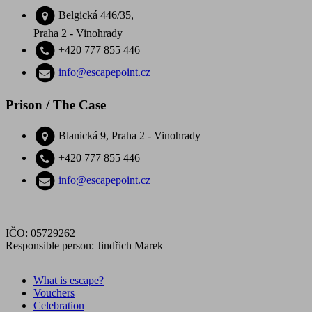
Belgická 446/35,
Praha 2 - Vinohrady
+420 777 855 446
info@escapepoint.cz
Prison / The Case
Blanická 9, Praha 2 - Vinohrady
+420 777 855 446
info@escapepoint.cz
IČO: 05729262
Responsible person: Jindřich Marek
What is escape?
Vouchers
Celebration