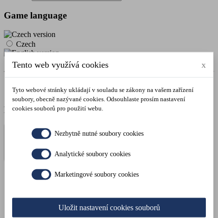
Game language
Czech
English
Tento web využívá cookies
x
I agree with
terms and conditions
Tyto webové stránky ukládají v souladu se zákony na vašem zařízení
I agree with the news.
soubory, obecně nazývané cookies. Odsouhlaste prosím nastavení
cookies souborů pro použití webu.
Price:
2300 Kč
Nezbytně nutné soubory cookies
Analytické soubory cookies
(Finish Reservation = Cash Payment on Site
Marketingové soubory cookies
/ Pay Reservation = Redirect to Payment
Gateway)
Complete the
reservation
Uložit nastavení cookies souborů